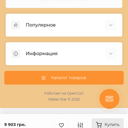
Популярное
Детские двухъярусные кровати
Домашний текстиль
Информация
Шкафы купе ширина 90-210 cм высота 220 cм
Комоды из дерева
Заказ и оплата
Кухни
О нас
Каталог товаров
Кровати
Условия поставки мебели
Фотопечать для шкафа купе
Работает на
OpenCart
Mebel-Star © 2026
Замер кухонь
Пескоструй
Поставщикам
9 903 грн.
Купить
Статьи