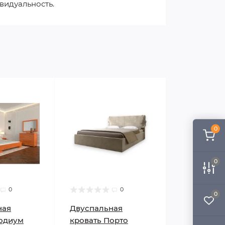
видуальность.
0
0
0
0
0
ная
Двуспальная
Подиум
кровать Порто