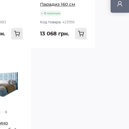
Парадиз 160 см
В наличии
1883
Код товара:
423956
н.
13 068 грн.
0
Нино