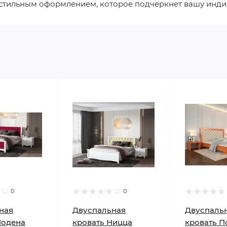
 стильным оформлением, которое подчеркнет вашу инди
0
0
ная
Двуспальная
Двуспаль
Модена
кровать Ницца
кровать 