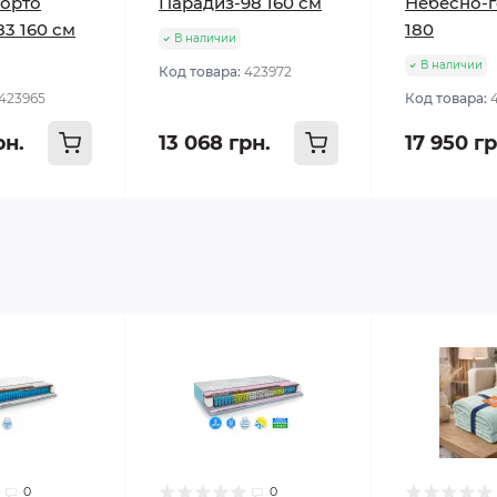
Порто
Парадиз-98 160 см
Небесно-
3 160 см
180
В наличии
В наличии
Код товара:
423972
423965
Код товара:
рн.
13 068 грн.
17 950 гр
0
0