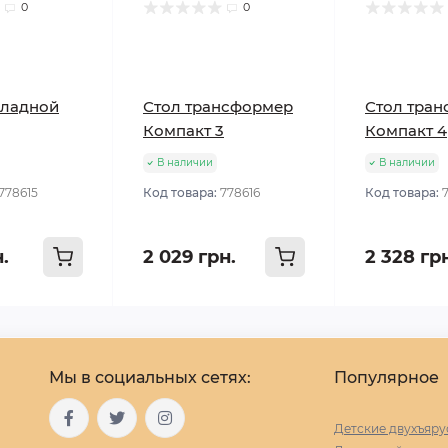
0
0
кладной
Стол трансформер
Стол тра
Компакт 3
Компакт 4
В наличии
В наличии
778615
Код товара:
778616
Код товара:
н.
2 029 грн.
2 328 гр
Мы в социальных сетях:
Популярное
Детские двухъяру