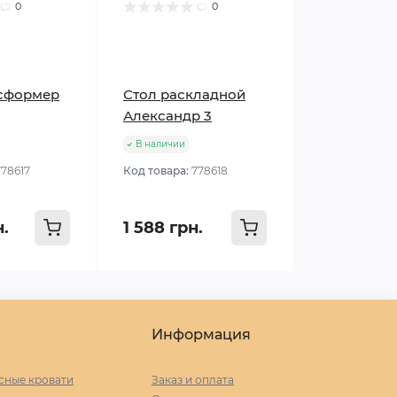
0
0
нсформер
Стол раскладной
Александр 3
В наличии
778617
Код товара:
778618
н.
1 588 грн.
Информация
сные кровати
Заказ и оплата