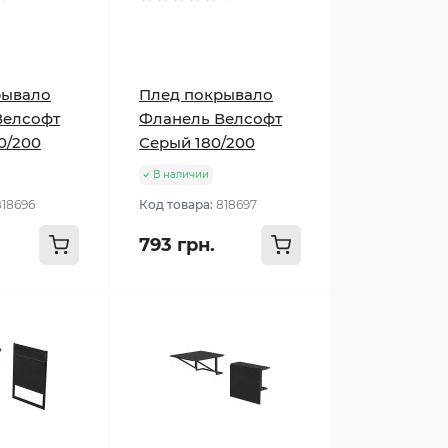
рывало
Плед покрывало
Велсофт
Фланель Велсофт
0/200
Серый 180/200
В наличии
818696
Код товара:
818697
793 грн.