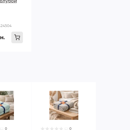
голубой
424504
н.
0
0