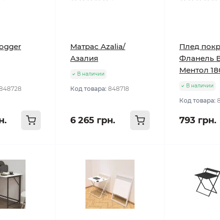
ogger
Матрас Azalia/
Плед пок
Азалия
Фланель 
Ментол 18
В наличии
В наличии
848728
Код товара:
848718
Код товара:
н.
6 265 грн.
793 грн.