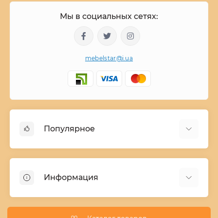
Мы в социальных сетях:
mebelstar@i.ua
Популярное
Детские двухъярусные кровати
Домашний текстиль
Информация
Шкафы купе ширина 90-210 cм высота 220 cм
Комоды из дерева
Заказ и оплата
Кухни
О нас