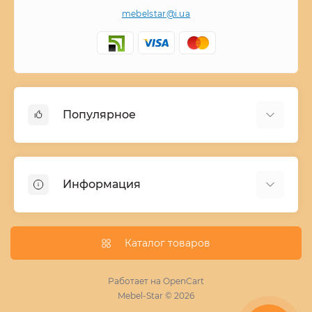
mebelstar@i.ua
Популярное
Детские двухъярусные кровати
Домашний текстиль
Информация
Шкафы купе ширина 90-210 cм высота 220 cм
Комоды из дерева
Заказ и оплата
Кухни
О нас
Каталог товаров
Кровати
Условия поставки мебели
Фотопечать для шкафа купе
Работает на
OpenCart
Mebel-Star © 2026
Замер кухонь