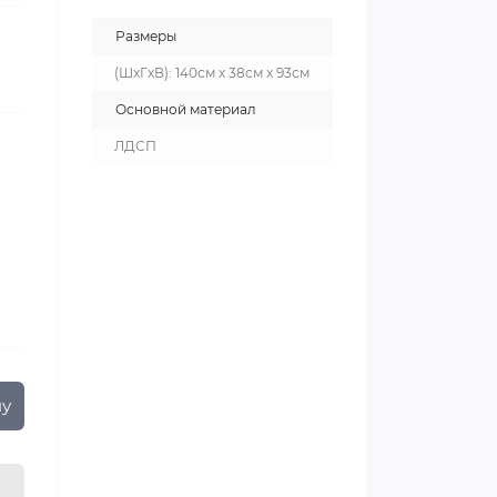
Размеры
(ШxГxВ): 140см x 38см x 93см
Основной материал
ЛДСП
ну