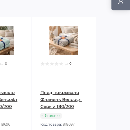
0
0
рывало
Плед покрывало
Велсофт
Фланель Велсофт
0/200
Серый 180/200
В наличии
818696
Код товара:
818697