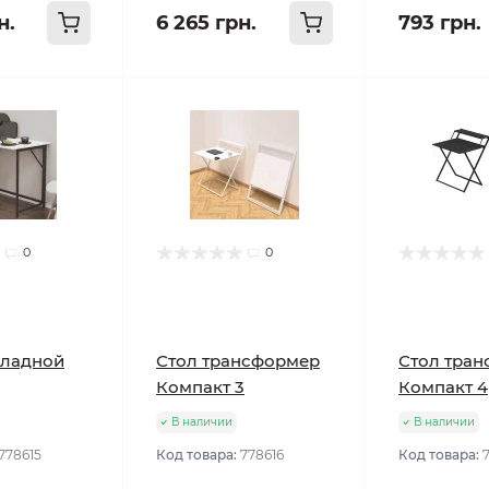
н.
6 265 грн.
793 грн.
0
0
кладной
Стол трансформер
Стол тра
Компакт 3
Компакт 4
В наличии
В наличии
778615
Код товара:
778616
Код товара: