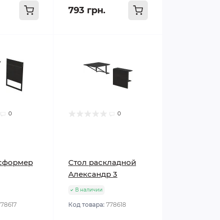
793 грн.
0
0
нсформер
Стол раскладной
Александр 3
В наличии
778617
Код товара:
778618