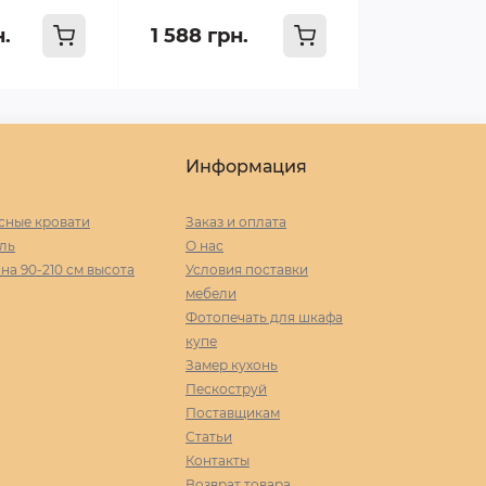
н.
1 588 грн.
Информация
сные кровати
Заказ и оплата
ль
О нас
а 90-210 cм высота
Условия поставки
мебели
Фотопечать для шкафа
купе
Замер кухонь
Пескоструй
Поставщикам
Статьи
Контакты
Возврат товара