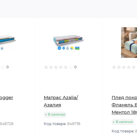
0
0
ogger
Матрас Azalia/
Плед пок
Азалия
Фланель 
Ментол 18
В наличии
В наличии
848728
Код товара:
848718
Код товара: