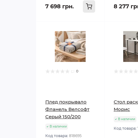
7 698 грн.
8 277 гр
0
Плед покрывало
Стол рас
Фланель Велсофт
Морис
Серый 150/200
В наличии
В наличии
Код товара:
Код товара:
818695