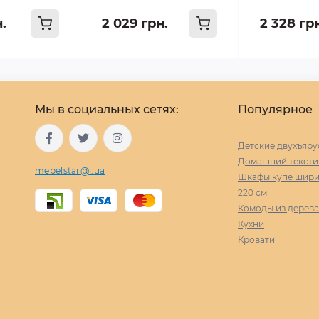
н.
2 029 грн.
2 328 гр
Мы в социальных сетях:
Популярное
Детские двухъяру
Домашний тексти
mebelstar@i.ua
Шкафы купе ширин
220 cм
Комоды из дерева
Кухни
Кровати